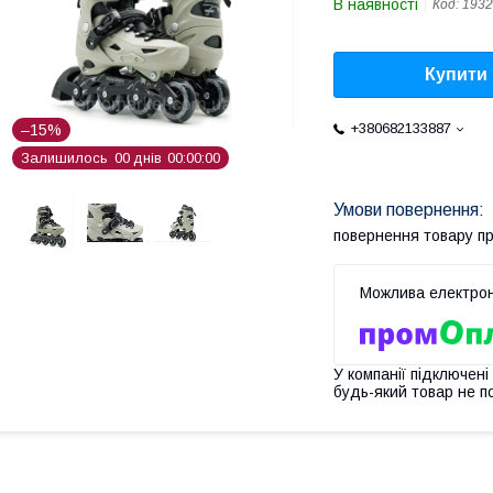
В наявності
Код:
1932
Купити
+380682133887
–15%
Залишилось
0
0
днів
0
0
0
0
0
0
повернення товару п
У компанії підключені
будь-який товар не п