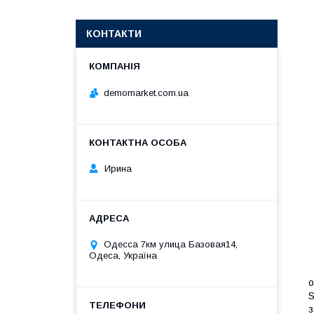
КОНТАКТИ
demomarket.com.ua
Ирина
Одесса 7км улица Базовая14,
Одеса, Україна
о
S
з