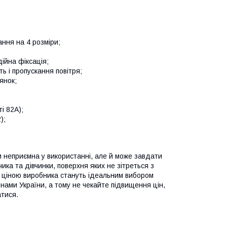
ння на 4 розміри;
ійна фіксація;
ть і пропускання повітря;
янок;
і 82A);
);
ки неприємна у використанні, але й може завдати
ка та дівчинки, поверхня яких не зітреться з
 ціною виробника стануть ідеальним вибором
онами України, а тому не чекайте підвищення цін,
атися.