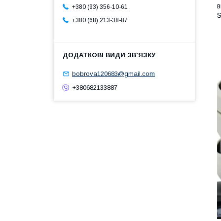
в
+380 (93) 356-10-61
S
+380 (68) 213-38-87
bobrova120683@gmail.com
+380682133887