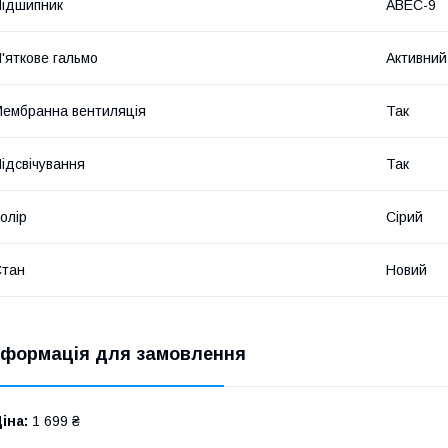
ідшипник
ABEC-9
'яткове гальмо
Активний
ембранна вентиляція
Так
ідсвічування
Так
олір
Сірий
Стан
Новий
нформація для замовлення
іна:
1 699 ₴