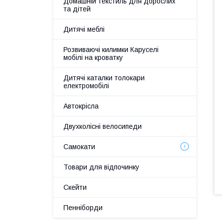
Домашній текстиль для дорослих
та дітей
Дитячі меблі
Розвиваючі килимки Каруселі
мобілі на кроватку
Дитячі каталки толокари
електромобілі
Автокрісла
Двухколісні велосипеди
Самокати
Товари для відпочинку
Скейти
Пенніборди