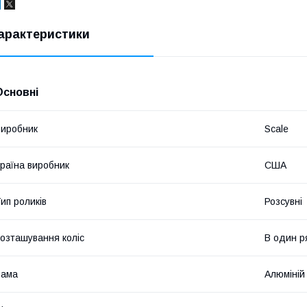
арактеристики
Основні
иробник
Scale
раїна виробник
США
ип роликів
Розсувні
озташування коліс
В один р
Рама
Алюміній