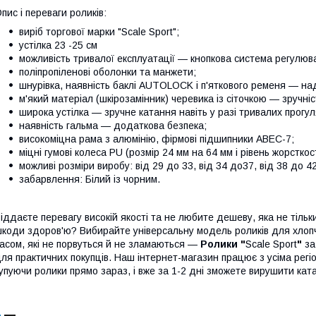
пис і переваги роликів:
виріб торгової марки "Scale Sport";
устілка 23 -25 см
можливість тривалої експлуатації — кнопкова система регулюва
поліпропіленові оболонки та манжети;
шнурівка, наявність баклі AUTOLOCK і п'яткового ременя — над
м'який матеріал (шкірозамінник) черевика із сіточкою — зручніс
широка устілка — зручне катання навіть у разі тривалих прогул
наявність гальма — додаткова безпека;
високоміцна рама з алюмінію, фірмові підшипники ABEC-7;
міцні гумові колеса PU (розмір 24 мм на 64 мм і рівень жорсткост
можливі розміри виробу: від 29 до 33, від 34 до37, від 38 до 42
забарвлення: Білий із чорним.
іддаєте перевагу високій якості та не любите дешеву, яка не тіль
коди здоров'ю? Вибирайте універсальну модель роликів для хлопчи
асом, які не порвуться й не зламаються —
Ролики "
Scale Sport
"
за
ля практичних покупців. Наш інтернет-магазин працює з усіма регі
упуючи ролики прямо зараз, і вже за 1-2 дні зможете вирушити кат