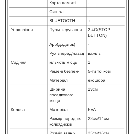
Карта пам'яті
-
Сигнал
-
BLUETOOTH
+
Управління
Пульт керування
2,4G(STOP
BUTTON)
App(додаток)
-
Рух вперед/назад
важіль
Сидіння
кількість місць
1
Ремені безпеки
5-ти точкові
Матеріал
екошкіра
Ширина
29см
посадкового
місця
Колеса
Матеріал
EVA
Розмір передніх
23см/14см
коліс/дисків
Розмір задніх
25см/16см