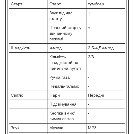
Старт
Старт
тумблер
Звук під час
+
старту
Плавний старт у
+
звичайному
режимі
Швидкість
км/год
2,5-4,5км/год
Кількість
2/3
швидкостей на
панелі/на пульті
Ручка газа
-
Педаль-гальмо
-
Світло
Фари
Передні
Підсвічування
-
Кнопка вмик/
-
вимик світла
Звук
Музика
MP3