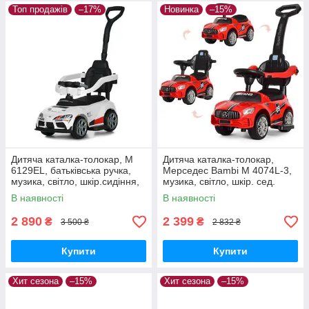
Топ продажів
–17%
Новинка
–15%
Дитяча каталка-толокар, M
Дитяча каталка-толокар,
6129EL, батьківська ручка,
Мерседес Bambi M 4074L-3,
музика, світло, шкір.сидіння,
музика, світло, шкір. сед.
EVA, MP3, USB, TF
Червоний
В наявності
В наявності
2 890
2 399
₴
₴
3 500 ₴
2 832 ₴
Купити
Купити
Хит сезона
–15%
Хит сезона
–15%