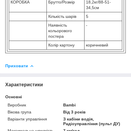
КОРОБКА
Брутто/Розмір
18,2кг/88-51-
34,5см
Кількість шарів
5
Наявність
-
кольорового
постера
Колір картону
коричневий
Приховати
Характеристики
Основні
Виробник
Bambi
Вікова група
Від 3 років
Варіанти управління
З кабіни водія,
Радіоуправління (пульт ДУ)
Максимальна швидкість
7 км/год