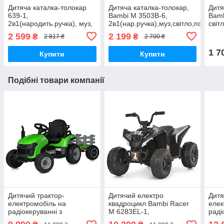
Дитяча каталка-толокар
Дитяча каталка-толокар,
Дитя
639-1,
Bambi M 3503B-6,
Bamb
2в1(народить.ручка), муз,
2в1(нар.ручка),муз,світло,подст.дл
світ
підставка для ніг, на бат-
ніг,на бат-ке,рожевий
2 599
2 199
₴
₴
2 817 ₴
2 700 ₴
ке, білий
1 7
Купити
Купити
Подібні товари компанії
Дитячий трактор-
Дитячий електро
Дитя
електромобіль на
квадроцикл Bambi Racer
елек
радіокеруванні з
M 6283EL-1,
раді
причепом, 2 мотора 45w,
2мотори*35W, 1*12V7-
прич