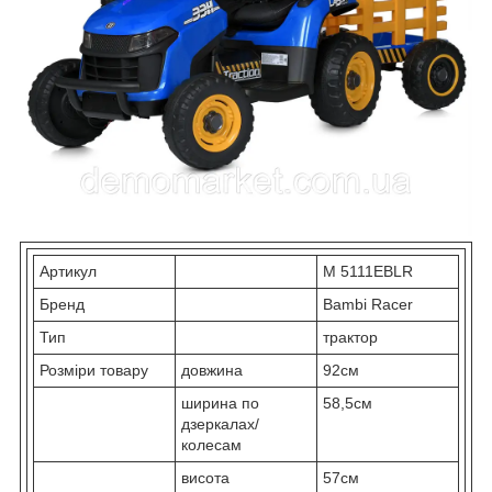
Артикул
M 5111EBLR
Бренд
Bambi Racer
Тип
трактор
Розміри товару
довжина
92см
ширина по
58,5см
дзеркалах/
колесам
висота
57см