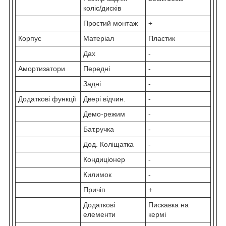
коліс/дисків
Простий монтаж
+
Корпус
Матеріал
Пластик
Дах
-
Амортизатори
Передні
-
Задні
-
Додаткові функції
Двері відчин.
-
Демо-режим
-
Бат.ручка
-
Дод. Коліщатка
-
Кондиціонер
-
Килимок
-
Причіп
+
Додаткові
Пискавка на
елементи
кермі