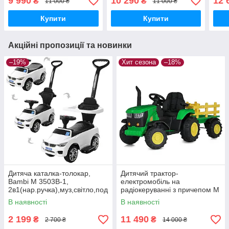
9 990
10 290
12 
₴
₴
11 000 ₴
11 000 ₴
1акум12V9AH, MP3, USB,
9AH, муз, світло,
1акк
муз,світло, колесаEVA
шкір.сидіння,
45W
Купити
Купити
BLUETOOTH, MP3, USB,
EVA
Акційні пропозиції та новинки
–19%
Хит сезона
–18%
Дитяча каталка-толокар,
Дитячий трактор-
Bambi M 3503B-1,
електромобіль на
2в1(нар.ручка),муз,світло,под
радіокеруванні з причепом M
ст.для ніг,на бат-ке, білий
5852EBLR 2мотори35W,
В наявності
В наявності
1акум12V9AH, причеп, TF,
USB, EVA,шкiра
2 199
11 490
₴
₴
2 700 ₴
14 000 ₴