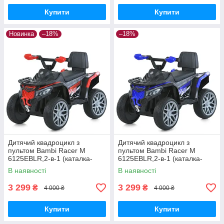
Купити
Купити
Новинка
–18%
–18%
Дитячий квадроцикл з
Дитячий квадроцикл з
пультом Bambi Racer M
пультом Bambi Racer M
6125EBLR,2-в-1 (каталка-
6125EBLR,2-в-1 (каталка-
толокар), 1*6V4AH, 1*25 W,
толокар), 1*6V4AH, 1*25 W,
В наявності
В наявності
MP3, USB
MP3, USB
3 299
3 299
₴
₴
4 000 ₴
4 000 ₴
Купити
Купити