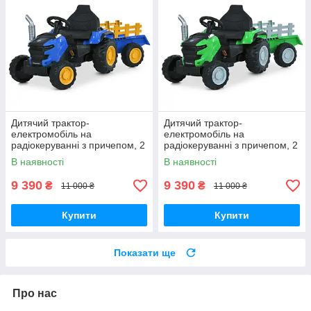
Дитячий трактор-
Дитячий трактор-
електромобіль на
електромобіль на
радіокеруванні з причепом, 2
радіокеруванні з причепом, 2
мотора35W, 1аккум12V7AH,
мотора35W, 1аккум12V7AH,
В наявності
В наявності
колесаEVA, кож.сіденье,
колесаEVA, кож.сіденье,
світло, TF
світло, TF
9 390
9 390
₴
₴
11 000 ₴
11 000 ₴
Купити
Купити
Показати ще
Про нас