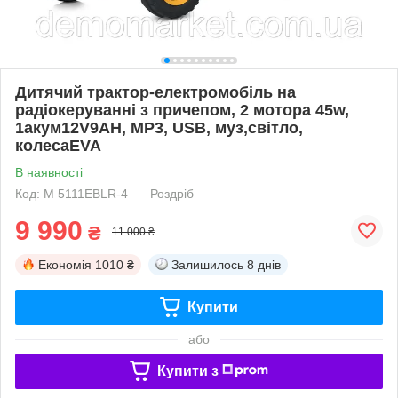
Дитячий трактор-електромобіль на
радіокеруванні з причепом, 2 мотора 45w,
1акум12V9AH, MP3, USB, муз,світло,
колесаEVA
В наявності
Код: M 5111EBLR-4
Роздріб
9 990
₴
11 000 ₴
Економія
1010 ₴
Залишилось
8 днів
Купити
або
Купити з