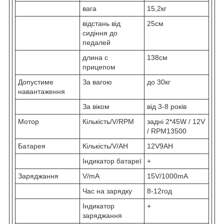
вага
15,2кг
відстань від
25см
сидіння до
педалей
длина с
138см
прицепом
Допустиме
За вагою
до 30кг
навантаження
За віком
від 3-8 років
Мотор
Кількість/V/RPM
задні 2*45W / 12V
/ RPM13500
Батарея
Кількість/V/AH
12V9AH
Індикатор батареї
+
Заряджання
V/mA
15V/1000mA
Час на зарядку
8-12год
Індикатор
+
заряджання