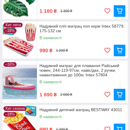
1 180
₴
1 300 ₴
Хит лета
Надувний пліт-матрац поп корм Intex 58779,
–18%
175-132 см
В наявності
990
₴
1 200 ₴
–16%
Надувний матрас для плавання Райський
човен, 244-119-97см, навіс/дах, 2 ручки,
навантаження до 100кг, Intex 57804
В наявності
1 690
₴
2 000 ₴
Хит сезона
Надувний дитячий матрац BESTWAY 43011
–18%
В наявності
990
₴
1 200 ₴