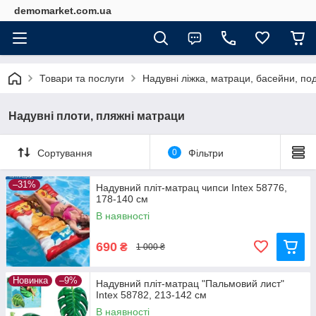
demomarket.com.ua
Товари та послуги
Надувні ліжка, матраци, басейни, по
Надувні плоти, пляжні матраци
Сортування
0
Фільтри
–31%
Надувний пліт-матрац чипси Intex 58776,
178-140 см
В наявності
690
₴
1 000 ₴
Новинка
–9%
Надувний пліт-матрац "Пальмовий лист"
Intex 58782, 213-142 см
В наявності