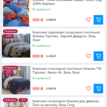
100% бавовна
В наявності
850
₴
1 000 ₴
Новинка
Комплект підліткової полуторної постільної
–19%
білизни Тіротекс, Харлей Девідсон, Бязь
Люкс
В наявності
899
₴
1 105 ₴
Новинка
Комплект полуторної постільної білизни ТМ
–20%
Тіротекс, Амонг Ас, Бязь Люкс
В наявності
850
₴
1 062 ₴
Новинка
–8%
Комплект полуторної білизни для дівчинки,
Поні на веселку, Бязь Голд