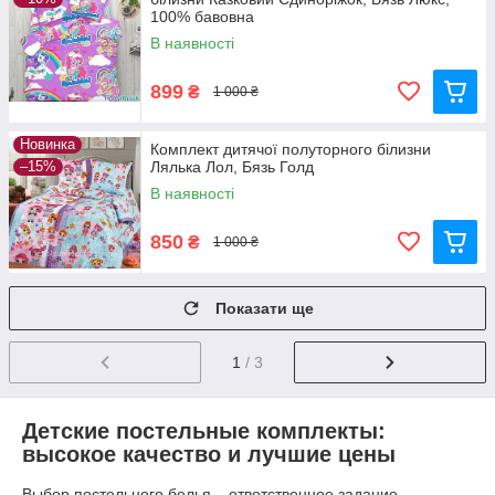
100% бавовна
В наявності
899
₴
1 000 ₴
Новинка
Комплект дитячої полуторного білизни
–15%
Лялька Лол, Бязь Голд
В наявності
850
₴
1 000 ₴
Показати ще
1
/ 3
Детские постельные комплекты:
высокое качество и лучшие цены
Выбор постельного белья – ответственное задание,