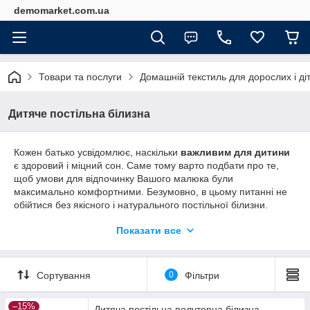
demomarket.com.ua
Товари та послуги
Домашній текстиль для дорослих і ді
Дитяче постільна білизна
Кожен батько усвідомлює, наскільки
важливим для дитини
є здоровий і міцний сон. Саме тому варто подбати про те,
щоб умови для відпочинку Вашого малюка були
максимально комфортними. Безумовно, в цьому питанні не
обійтися без якісного і натурального постільної білизни.
Дихаючі тканини (бязь, ранфорс, сатин)
помогают
Показати все
поддерживать идеальный температурный баланс. Летом
Ваш малыш не будет просыпаться по ночам из-за того, что
ему слишком жарко от синтетической наволочки и одеяла. Ну
а зимой наше постельное белье поможет удержать
Сортування
0
Фільтри
драгоценное тепло. Вы можете не волноваться на счёт
каких-либо аллергических реакций: все ткани
–15%
Дитяча постільна полуторна білизна