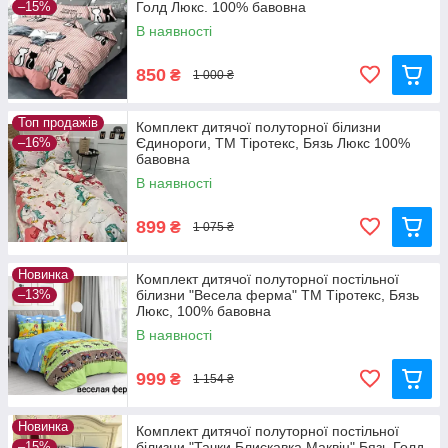
–15%
Голд Люкс. 100% бавовна
В наявності
850
₴
1 000 ₴
Топ продажів
Комплект дитячої полуторної білизни
–16%
Єдинороги, ТМ Тіротекс, Бязь Люкс 100%
бавовна
В наявності
899
₴
1 075 ₴
Новинка
Комплект дитячої полуторної постільної
–13%
білизни "Весела ферма" ТМ Тіротекс, Бязь
Люкс, 100% бавовна
В наявності
999
₴
1 154 ₴
Новинка
Комплект дитячої полуторної постільної
–15%
білизни "Тачки Блискавка Маквін" Бязь Голд,