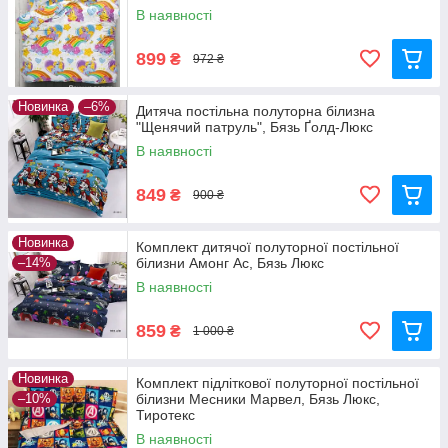
В наявності
899
₴
972 ₴
Новинка
–6%
Дитяча постільна полуторна білизна
"Щенячий патруль", Бязь Ґолд-Люкс
В наявності
849
₴
900 ₴
Новинка
Комплект дитячої полуторної постільної
–14%
білизни Амонг Ас, Бязь Люкс
В наявності
859
₴
1 000 ₴
Новинка
Комплект підліткової полуторної постільної
–10%
білизни Месники Марвел, Бязь Люкс,
Тиротекс
В наявності