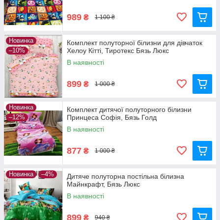
989
₴
1 100 ₴
Новинка
Комплект полуторної білизни для дівчаток
–10%
Хелоу Кітті, Тиротекс Бязь Люкс
В наявності
899
₴
1 000 ₴
Новинка
Комплект дитячої полуторного білизни
–12%
Принцеса Софія, Бязь Голд
В наявності
877
₴
1 000 ₴
Новинка
–4%
Дитяче полуторна постільна білизна
Майнкрафт, Бязь Люкс
В наявності
899
₴
940 ₴