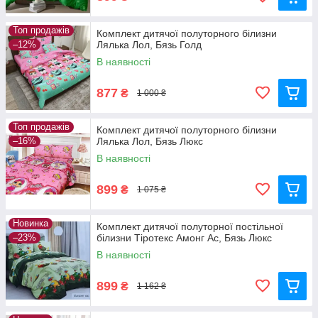
Топ продажів
Комплект дитячої полуторного білизни
–12%
Лялька Лол, Бязь Голд
В наявності
877
₴
1 000 ₴
Топ продажів
Комплект дитячої полуторного білизни
–16%
Лялька Лол, Бязь Люкс
В наявності
899
₴
1 075 ₴
Новинка
Комплект дитячої полуторної постільної
–23%
білизни Тіротекс Амонг Ас, Бязь Люкс
В наявності
899
₴
1 162 ₴